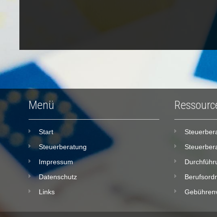
Menü
Ressourc
Start
Steuerber
Steuerberatung
Steuerber
Impressum
Durchführ
Datenschutz
Berufsord
Links
Gebühren