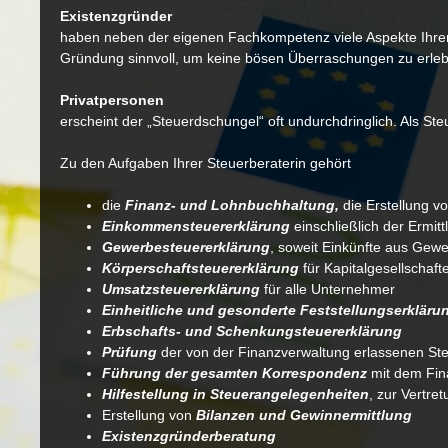
Existenzgründer
haben neben der eigenen Fachkompetenz viele Aspekte Ihrer z
Gründung sinnvoll, um keine bösen Überraschungen zu erle
Privatpersonen
erscheint der „Steuerdschungel“ oft undurchdringlich. Als St
Zu den Aufgaben Ihrer Steuerberaterin gehört
die
Finanz- und Lohnbuchhaltung,
die Erstellung v
Einkommensteuererklärung
einschließlich der Ermit
Gewerbesteuererklärung
, soweit Einkünfte aus Gewe
Körperschaftsteuererklärung
für Kapitalgesellschaft
Umsatzsteuererklärung
für alle Unternehmer
Einheitliche und gesonderte Feststellungserkläru
Erbschafts- und Schenkungsteuererklärung
Prüfung
der von der Finanzverwaltung erlassenen Ste
Führung der gesamten Korrespondenz
mit dem Fina
Hilfestellung in Steuerangelegenheiten
, zur Vertre
Erstellung von
Bilanzen und Gewinnermittlung
Existenzgründerberatung