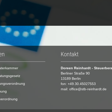
en
Kontakt
aterkammer
Doreen Reinhardt - Steuerbera
Berliner Straße 90
atungsgesetz
13189 Berlin
ungsverordnung
fon: +49.30.45027553
mail: office@stb-reinhardt.de
nung
verordnung