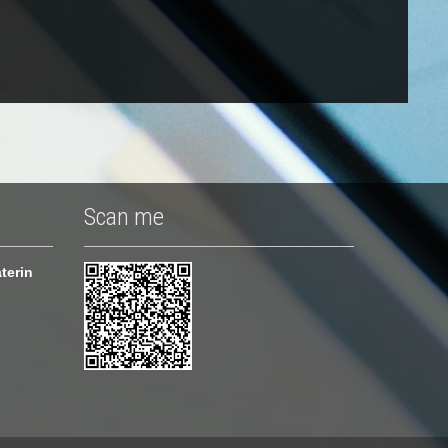
Scan me
terin